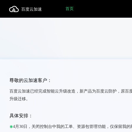
首页
尊敬的云加速客户：
百度云加速已经完成智能云升级改造，新产品为百度云防护，原百度云
升级迁移。
具体安排：
4月30日，关闭控制台中我的工单、资源包管理功能，仅保留我